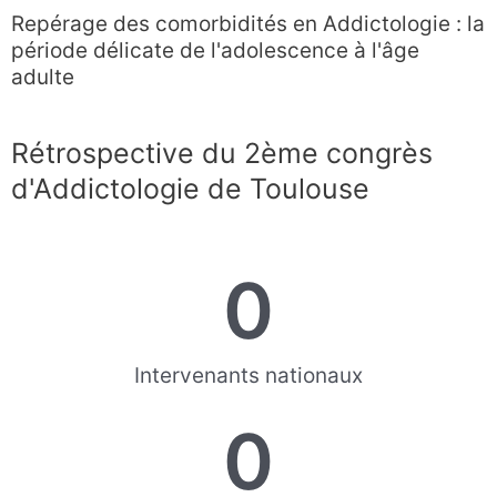
Aller
Veuillez
Repérage des comorbidités en Addictologie : la
au
noter
période délicate de l'adolescence à l'âge
contenu
:
adulte
Ce
site
Web
Rétrospective du 2ème congrès
comprend
d'Addictologie de Toulouse
un
système
d'accessibilité.
0
Intervenants nationaux
0