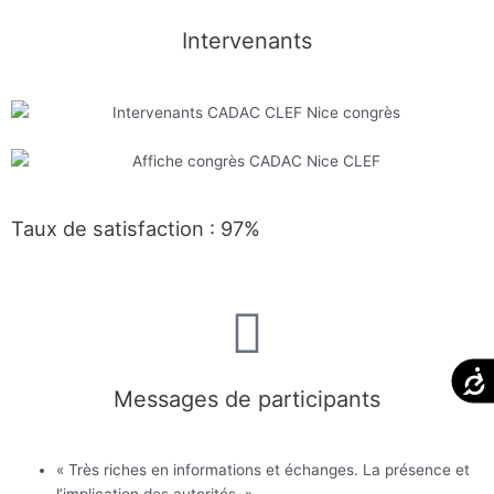
Intervenants
Taux de satisfaction : 97%
Acces
Messages de participants
« Très riches en informations et échanges. La présence et
l’implication des autorités. »