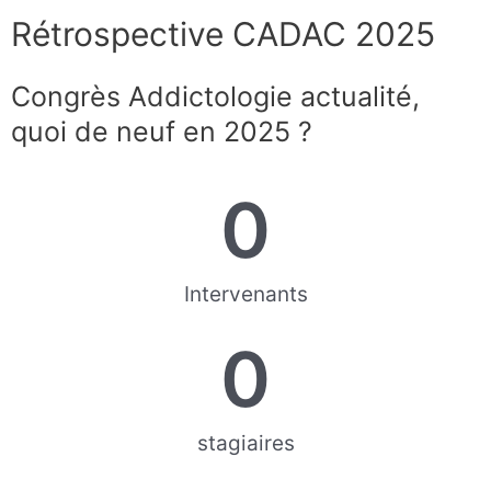
Aller
Veuillez
Rétrospective CADAC 2025
au
noter
contenu
:
Ce
Congrès Addictologie actualité,
site
quoi de neuf en 2025 ?
Web
comprend
un
0
système
d'accessibilité.
Intervenants
0
stagiaires