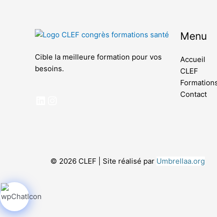
aux
malvoyants
qui
Menu
utilisent
un
Cible la meilleure formation pour vos
Accueil
lecteur
besoins.
CLEF
d'écran ;
Formation
Appuyez
Contact
sur
Ctrl-
F10
pour
ouvrir
un
© 2026 CLEF | Site réalisé par
Umbrellaa.org
menu
d'accessibilité.