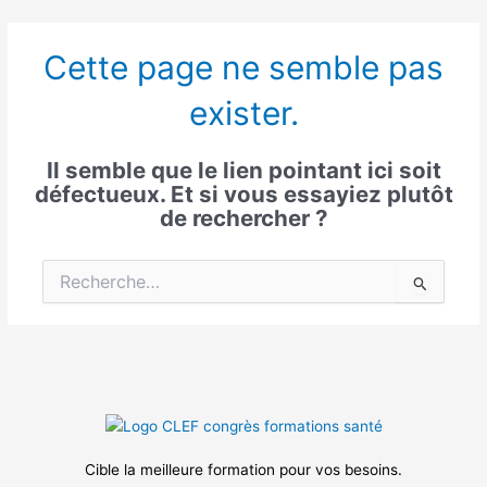
Aller
Veuillez
au
noter
Cette page ne semble pas
contenu
:
Ce
exister.
site
Web
comprend
Il semble que le lien pointant ici soit
un
défectueux. Et si vous essayiez plutôt
système
de rechercher ?
d'accessibilité.
Rechercher :
Cible la meilleure formation pour vos besoins.