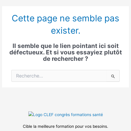
Aller
Veuillez
au
noter
Cette page ne semble pas
contenu
:
Ce
exister.
site
Web
comprend
Il semble que le lien pointant ici soit
un
défectueux. Et si vous essayiez plutôt
système
de rechercher ?
d'accessibilité.
Rechercher :
Cible la meilleure formation pour vos besoins.