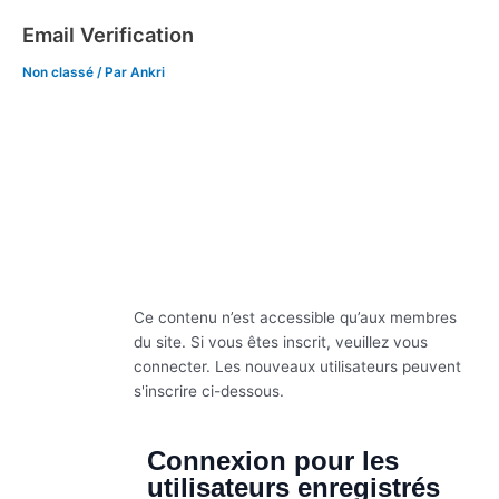
Aller
Veuillez
Email Verification
au
noter
contenu
:
Non classé
/ Par
Ankri
Ce
site
Web
comprend
un
système
d'accessibilité.
Ce contenu n’est accessible qu’aux membres
du site. Si vous êtes inscrit, veuillez vous
connecter. Les nouveaux utilisateurs peuvent
s'inscrire ci-dessous.
Connexion pour les
utilisateurs enregistrés