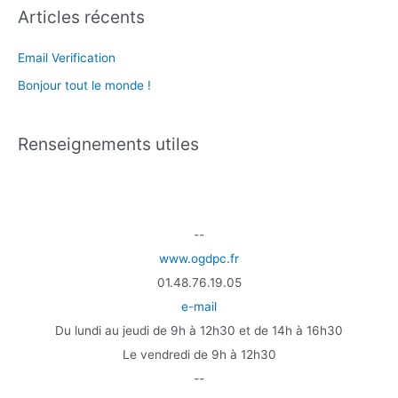
e
i
Articles récents
r
c
e
:
Email Verification
Bonjour tout le monde !
Renseignements utiles
--
www.ogdpc.fr
01.48.76.19.05
e-mail
Du lundi au jeudi de 9h à 12h30 et de 14h à 16h30
Le vendredi de 9h à 12h30
--