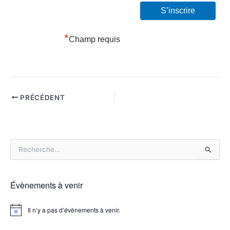
*
Champ requis
PRÉCÉDENT
R
e
c
h
Évènements à venir
e
r
Il n’y a pas d’évènements à venir.
c
N
h
o
t